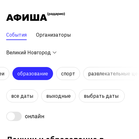
События
Организаторы
Великий Новгород
еи
образование
спорт
развлекательные це
все даты
выходные
выбрать даты
онлайн